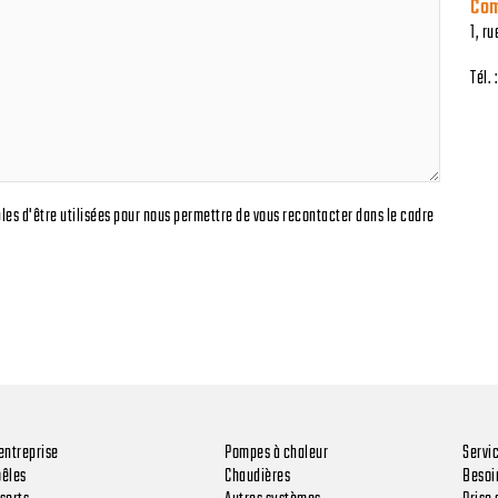
Com
1, r
Tél. 
bles d'être utilisées pour nous permettre de vous recontacter dans le cadre
entreprise
Pompes à chaleur
Servi
oêles
Chaudières
Besoin