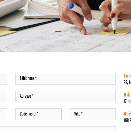
Lao
23, 
Ori
17, 
Soi
168 