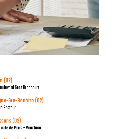
n (02)
boulevard Gras Brancourt
gny-Ste-Benoite (02)
rue Pasteur
ssons (02)
Route de Paris • Vauxbuin