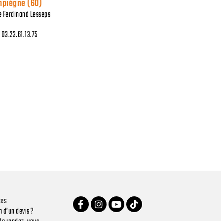
piègne (60)
ue Ferdinand Lesseps
: 03.23.61.13.75
ces
 d’un devis ?