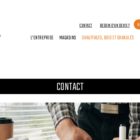
R
CONTACT
BESOIN D’UN DEVIS ?
L’ENTREPRISE
MAGASINS
CHAUFFAGES, BOIS ET GRANULÉS
CONTACT