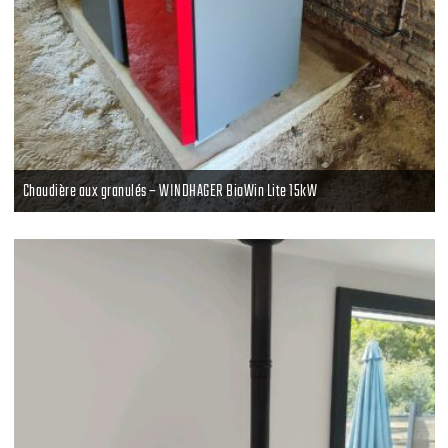
Chaudière aux granulés – WINDHAGER BioWin Lite 15kW